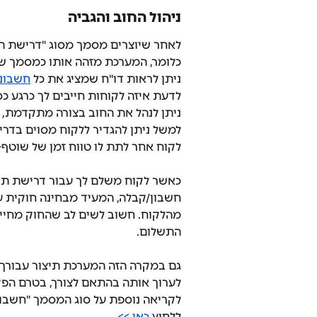
ניהול החוב והגביה
לאחר שיוצרים מסמך מסוג "דרישת ת
כלומר, המערכת מזהה אותו כמסמך שמ
ניתן לראות דו"ח שמציג את כל 
חשבונ
לדעת איזה לקוחות חייבים לך כרגע כס
ניתן לנהל את החוב בצורה מתקדמת, ע
למשל ניתן להגדיר ללקוח מסוים בדרי
לקוח אחר לתת לו טווח זמן של שוטף+30 או כל משך זמן אחר, בהתאם לסיכום המיוחד עימ
כאשר לקוח משלם לך עבור דרישת תשל
חשבון/קבלה, המעיד מבחינה חוקית ע
מהלקוח. חשוב לשים לב שהחוק מחיי
התשלום.
גם במקרה הזה המערכת תיצור עבורך 
לערוך אותה בהתאם לצורך, בטרם הפ
לקריאה נוספת על סוג המסמך "חשבון/
ללחוץ 
כאן >>
.