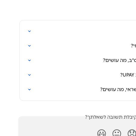
אי
קיבלתי התראה 
קיבלתי התראה ע
האם קיבלת תשובה לש
😃
😐
