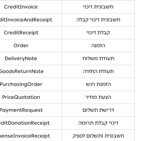
חשבונית זיכוי
CreditInvoice
חשבונית זיכוי קבלה
ditInvoiceAndReceipt
קבלת זיכוי
CreditReceipt
הזמנה
Order
תעודת משלוח
DeliveryNote
תעודת החזרה
GoodsReturnNote
הזמנת רכש
PurchasingOrder
הצעת מחיר
PriceQuotation
דרישת תשלום
PaymentRequest
זיכוי קבלת תרומה
editDonationReceipt
חשבונית ותשלום לספק
penseInvoiceReceipt