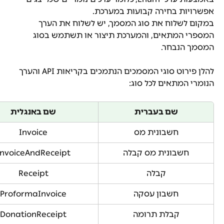
אפשרויות בחירה קבועות במערכת.
במקום לשלוח את סוג המסמך, יש לשלוח את הערך 
המספרי המתאים, והמערכת תיצור או תשתמש בסוג 
המסמך הנבחר.
להלן פירוט סוגי המסמכים הנתמכים בקריאות API והערך 
הנומרי המתאים לכל סוג:
שם בעברית
שם באנגלית
חשבונית מס
Invoice
חשבונית מס קבלה
InvoiceAndReceipt
קבלה
Receipt
חשבון עסקה
ProformaInvoice
קבלת תרומה
DonationReceipt