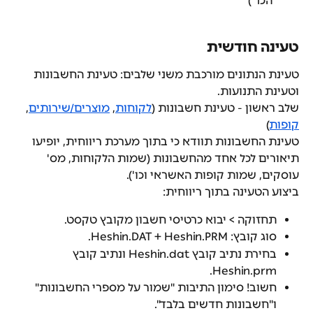
"הכ1")
טעינה חודשית
טעינת הנתונים מורכבת משני שלבים: טעינת החשבונות 
וטעינת התנועות.
שלב ראשון - טעינת חשבונות (
לקוחות
, 
מוצרים/שירותים
, 
קופות
)
טעינת החשבונות תוודא כי בתוך מערכת ריווחית, יופיעו 
תיאורים לכל אחד מהחשבונות (שמות הלקוחות, מס' 
עוסקים, שמות קופות האשראי וכו').
ביצוע הטעינה בתוך ריווחית:
תחזוקה > יבוא כרטיסי חשבון מקובץ טקסט.
סוג קובץ: Heshin.DAT + Heshin.PRM.
בחירת נתיב קובץ Heshin.dat ונתיב קובץ 
Heshin.prm.
חשוב! סימון התיבות "שמור על מספרי החשבונות" 
ו"חשבונות חדשים בלבד".