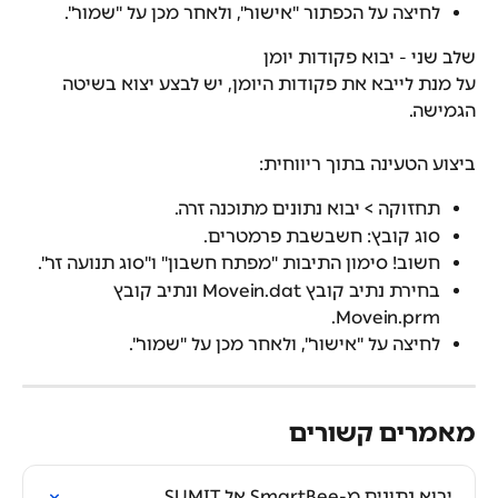
לחיצה על הכפתור "אישור", ולאחר מכן על "שמור".
שלב שני - יבוא פקודות יומן
על מנת לייבא את פקודות היומן, יש לבצע יצוא בשיטה 
הגמישה.
ביצוע הטעינה בתוך ריווחית:
תחזוקה > יבוא נתונים מתוכנה זרה.
סוג קובץ: חשבשבת פרמטרים.
חשוב! סימון התיבות "מפתח חשבון" ו"סוג תנועה זר".
בחירת נתיב קובץ Movein.dat ונתיב קובץ 
Movein.prm.
לחיצה על "אישור", ולאחר מכן על "שמור".
מאמרים קשורים
יבוא נתונים מ-SmartBee אל SUMIT