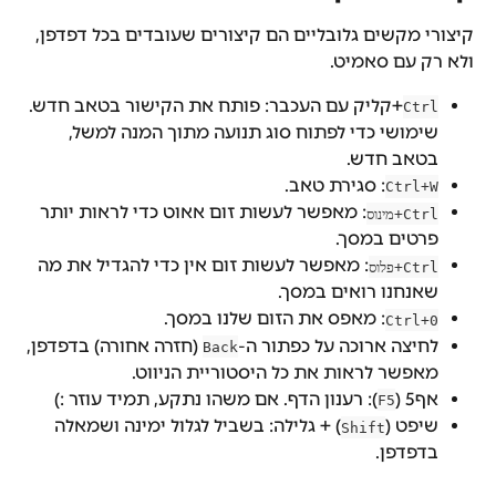
קיצורי מקשים גלובליים הם קיצורים שעובדים בכל דפדפן, 
ולא רק עם סאמיט.
+קליק עם העכבר: פותח את הקישור בטאב חדש. 
Ctrl
שימושי כדי לפתוח סוג תנועה מתוך המנה למשל, 
בטאב חדש.
: סגירת טאב.
Ctrl+W
: מאפשר לעשות זום אאוט כדי לראות יותר 
Ctrl+מינוס
פרטים במסך.
: מאפשר לעשות זום אין כדי להגדיל את מה 
Ctrl+פלוס
שאנחנו רואים במסך.
: מאפס את הזום שלנו במסך.
Ctrl+0
לחיצה ארוכה על כפתור ה-
 (חזרה אחורה) בדפדפן, 
Back
מאפשר לראות את כל היסטוריית הניווט.
אף5 (
): רענון הדף. אם משהו נתקע, תמיד עוזר :)
F5
שיפט (
) + גלילה: בשביל לגלול ימינה ושמאלה 
Shift
בדפדפן.