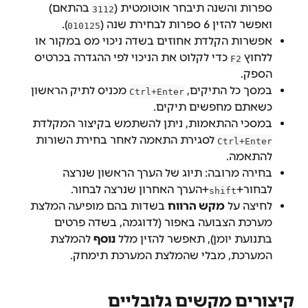
ספרות והשנה תיבחר אוטומטית (
 בהתאם) 
3112
ואפשר להזין 6 ספרות לבחירת שנה (
).
010125
אפשרות הקלדת אחוזים בשדה ניכוי מס במקור או 
ללחוץ 
 כדי לקלוט את הניכוי לפי ההגדרה בכרטיס 
F2
הספק.
במסך כל התיקים, 
 מכניס לתיק הראשון 
Ctrl+Enter
כשאתם מחפשים תיקים.
במסכי ההתאמות, ניתן להשתמש בקיצור המקלדת 
 לסגירת התאמה לאחר בחירת השורות 
Ctrl+Enter
להתאמה. 
בחירה מרובה: תיוג של הערך הראשון שנרצה 
לבחור+
+הערך האחרון שנרצה לבחור.
shift
לחיצה על 
מקש הרווח
 בשדות בהם מופיעה המלצת 
מערכת הצבועה באפור (לדוגמה, בשדה פרטים 
בתנועת יומן), תאפשר להזין מלל 
נוסף
 להמלצת 
המערכת, מבלי שהמלצת המערכת תימחק.
קיצורים מקשים גלובליים