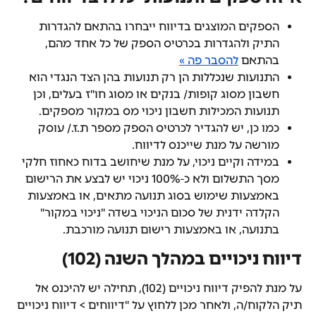
הספקים המוצגים בדיווח ייבחרו בהתאם להגדרות 
התיק ולהגדרות בכרטיס הספק של כל אחד מהם, 
בהתאם 
להסבר פה »
התנועות שנכללות הן רק תנועות בהן הצד הנגדי הוא 
חשבון מסוג קופות/ בנקים או מסוג חו"ז בעלים, וכן 
תנועות המכילות חשבון ניכוי מס במקור מספקים.
כמו כן, יש להגדיר לכרטיס הספק מספר ת.ז./ עוסק 
מורשה על מנת שייכנס לדיווח.
במידה וקיים ניכוי, על מנת שיחושב בדוח כאחוז חלקי 
מסך התשלום ולא כ-100% ניכוי יש לבצע את הרישום 
באמצעות שימוש בסוג תנועה מתאים, או באמצעות 
הקלדה ידנית של סכום הניכוי בשדה "ניכוי במקור" 
בתנועה, או באמצעות רישום תנועה מורכבת.
דיווח ניכויים במהלך השנה (102)
על מנת להפיק דיווח ניכויים (102), תחילה יש להיכנס אל 
תיק הלקוח/ה, ולאחר מכן ללחוץ על "דיווחים > דיווח ניכויים 