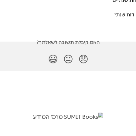
ות שנתיים
דוח שנתי
האם קיבלת תשובה לשאלתך?
😃
😐
😞