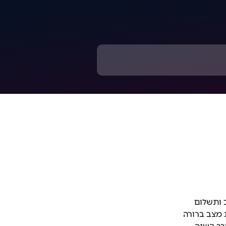
 ותשלום 
 מצב ברורה 