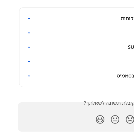
הנגשת
עבודה ע
האם קיבלת תשובה לש
😃
😐
