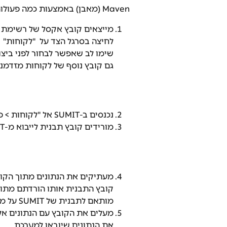
Maven (מאבן) באמצעות כמה פעולות פשוטות:
לחיצה בסרגל הצד על  "לקוחות" 
שימו לב שאפשר לבחור לפני ביצו
גם קובץ נוסף של לקוחות מזדמני
נכנסים ב-SUMIT אל "לקוחות > פעולות נוספות (...) > יבוא נתונים".
מורידים קובץ תבנית לייבוא מ-SUMIT אליה יש להזין את הנתונים ושומרים במחשב.
מותאם לתבנית של SUMIT על מנת שתהליך הטעינה יתבצע כראוי.
מעלים את הקובץ עם הנתונים אל
את הנתונים שיובאו למערכת.