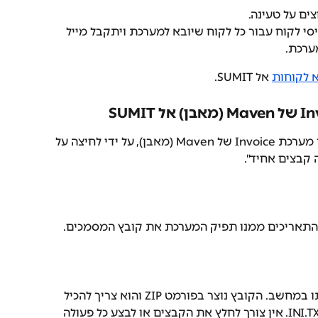
ים על טעינה.
יסי לקוח עבור כל לקוח שיובא למערכת ויתקבל מייל 
ערכת.
 לקוחות
 אל SUMIT.
מפיקים קובץ במבנה אחיד בתוך מערכת Invoice של Maven (מאבן), על ידי לחיצה על 
 קבצים אחיד". 
ח התאריכים ממנו תפיק המערכת את קובץ המסמכים.
מורידים את הקובץ ושומרים אותו במחשב. הקובץ נוצר בפורמט ZIP והוא צריך להכיל 
את הקבצים BKMVDATA.TXT ו-INI.TXT. אין צורך לחלץ את הקבצים או לבצע כל פעולה 