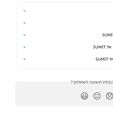
יבוא
האם קיבלת תשובה לש
😃
😐
