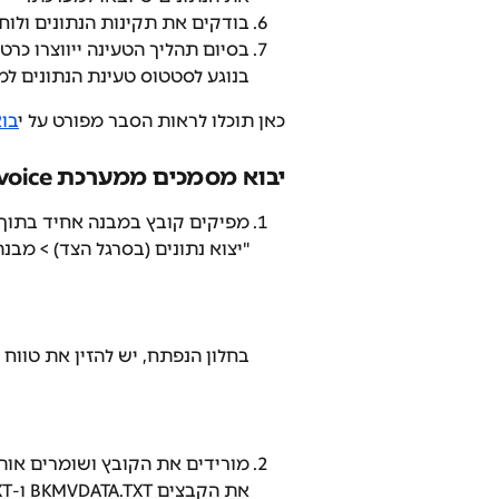
בודקים את תקינות הנתונים ולוחצ
בסיום תהליך הטעינה ייווצרו כרט
בנוגע לסטטוס טעינת הנתונים למ
כאן תוכלו לראות הסבר מפורט על י
בוא
יבוא מסמכים ממערכת Invoice של Maven (מאבן) אל SUMIT
"יצוא נתונים (בסרגל הצד) > מבנה
בחלון הנפתח, יש להזין את טוו