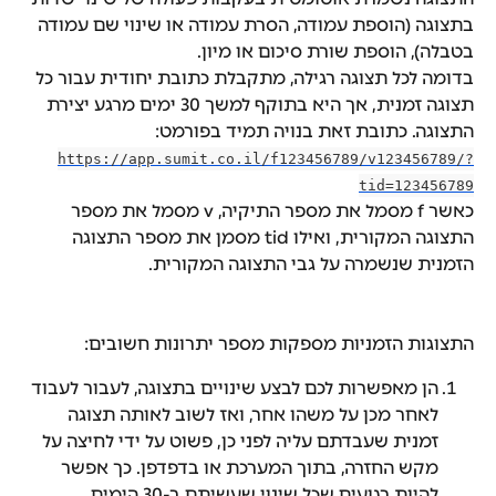
בתצוגה (הוספת עמודה, הסרת עמודה או שינוי שם עמודה 
בטבלה), הוספת שורת סיכום או מיון.
בדומה לכל תצוגה רגילה, מתקבלת כתובת יחודית עבור כל 
תצוגה זמנית, אך היא בתוקף למשך 30 ימים מרגע יצירת 
התצוגה. כתובת זאת בנויה תמיד בפורמט:
https://app.sumit.co.il/f123456789/v123456789/?
tid=123456789
כאשר f מסמל את מספר התיקיה, v מסמל את מספר 
התצוגה המקורית, ואילו tid מסמן את מספר התצוגה 
הזמנית שנשמרה על גבי התצוגה המקורית. 
 ​
התצוגות הזמניות מספקות מספר יתרונות חשובים:
הן מאפשרות לכם לבצע שינויים בתצוגה, לעבור לעבוד 
לאחר מכן על משהו אחר, ואז לשוב לאותה תצוגה 
זמנית שעבדתם עליה לפני כן, פשוט על ידי לחיצה על 
מקש החזרה, בתוך המערכת או בדפדפן. כך אפשר 
להיות רגועים שכל שינוי שעשיתם ב-30 הימים 