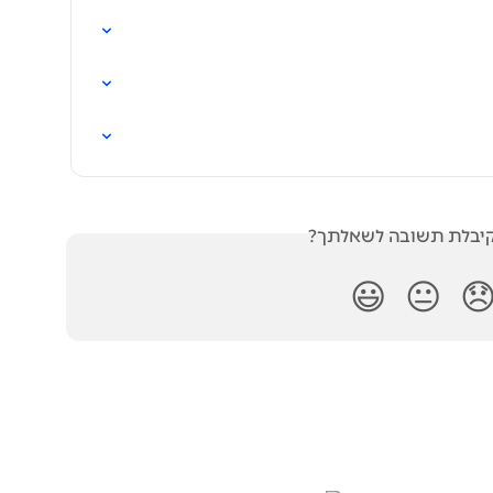
האם קיבלת תשובה לש
😃
😐
