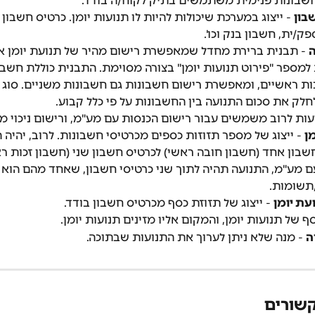
שבונות פנימית משתמשים בתיק לקוח/ה בודד.
בון
 - ייצוג במערכת שיכולות להיות לו תנועות יומן. כרטיס חשבון י
פק/ית, חשבון בנק וכו'.
ה
 - תבנית ברירת מחדל שמאפשרת רישום מהיר של תנועת יומן א
ספר "פירוט תנועות יומן" בצורה מסוימת. התבנית כוללת חשבון
ות ראשיים, ומאפשרת רישום חשבונות גם חשבונות משניים. סוג 
לק את סכום התנועה בין החשבונות על פי כלל קבוע.
עות לרוב משמשים עבור רישום הכנסות עם מע"מ, ורישום ניכוי מ
ן
 - ייצוג של מספר תזוזות כספים מכרטיסי חשבונות. לרוב, יהיה
בון אחד (חשבון חובה ראשי) לכרטיס חשבון שני (חשבון זכות רא
ם מע"מ, התנועה תהיה לתוך שני כרטיסי חשבון, שאחד מהם הוא 
תשומות.
עת יומן
 - ייצוג של תזוזת כסף מכרטיס חשבון בודד.
סף של תנועות יומן, והמקום אליו מזינים תנועות יומן.
ה
 - מנה שלא ניתן לערוך את התנועות שבתוכה.
שורים