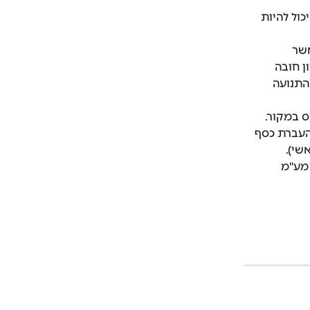
כול להיות 
שר 
 חובה 
התנועה 
ס במקור.
 העברת כסף 
שי). 
מע"מ 