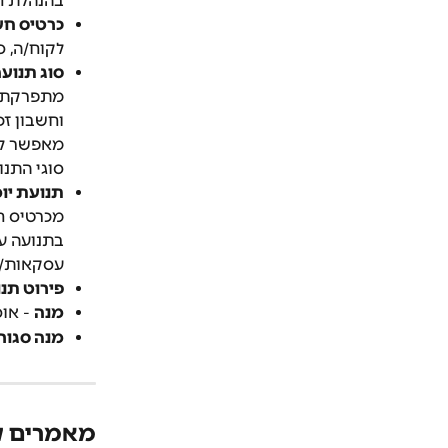
בהנהלת ח
כרטיס חש
לקוח/ה, ס
סוג תנוע
מתפרקת למ
וחשבון זכ
מאפשר לח
סוגי התנו
תנועת יומ
מכרטיס חש
בתנועה ע
עסקאות/
פירוט תנו
מנה
 - או
מנה סגור
מאמרים ק