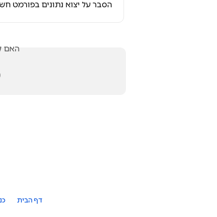
על יצוא נתונים בפורמט חשבשבת
אלתך?

כת
דף הבית