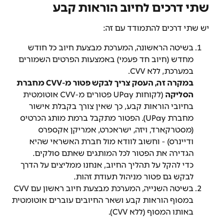
שתי דרכים לחיוב הוראות קבע
יש שתי דרכים להתמודד עם זה:
בשיטה הראשונה, המערכת מבצעת חיוב כל חודש 
מחדש (חיוב חד פעמי) באמצעות הפרטים השמורים 
במערכת, ללא CVV.
במקרה זה, העסק צריך לבקש פטור מ-CVV מחברת 
הסליקה
 (לקוחות UPay פטורים מ-CVV אוטומטית 
בחיובי הוראות קבע, כך שאין צורך בקבלת אישור 
מחברת UPay). הפטור מתקבל ברמת מותג הכרטיס 
(מסטרקארד, ויזה, ישראכרט, אמריקן אקספרס 
ודיינרס) - וחשוב לוודא מול חברת האשראי שהיא 
הגדירה את הפטור לכל המותגים שאתם סולקים.
כדי להקל על תהליך החיוב, אנחנו ממליצים על הדרך 
לבקש גם פטור מניהול תעודת זהות.
בשיטה השנייה, המערכת מבצעת חיוב ראשון עם CVV 
במסוף הוראות קבע ושאר החיובים עוברים אוטומטית 
באותו המסוף (ללא CVV).