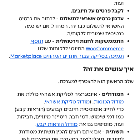
ועוד.
לקבל פרטים על חיובים.
עדכון כרטיס אשראי לתשלום
 - לבחור את כרטיס 
האשראי לתשלום כברירת המחדל, אם יש כמה 
כרטיסים שמורים ללקוח/ה.
התממשקות לחנות וירטואלית
 - עם 
תוסף 
WooCommerce
 החינמי ללקוחות שלנו.
תמיכה בסליקה עבור אתרים המהווים Marketplace
.
איך עושים את זה?
שלב הראשון הוא להצטרף למערכת.
המודולים
 - אינטגרציה לסליקת אשראי כוללת את 
מודול הכנסות
, ו
מודול סליקת אשראי
.
כדי לחייב אוטומטית חיובים קבועים (הוראות קבע) 
כמו דמי שימוש, דמי חבר, ריטיינר מינויים, חבילות 
ועוד, מוסיפים גם את 
מודול הוראות קבע
.
תשתית
 - אם אתם רוצים להכין תשתית מסודרת 
לחיובים, תוכלו ליצור במערכת את המוצרים ו/או 