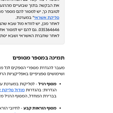
את הבקשה בתוך שבועיים מהרגע 
לטובת כך, יש למסור להם מספר מ
סליקת אשראי
" במערכת.
לאחר מכן, יש לוודא מול שבא שהם
035364646. גם להם יש למסור את מספר המסוף מהמערכת.
לאחר שחברת האשראי ושבא יסתנכר
תמיכה במספר מסופים
מעבר להגדרת מספרי הספקים לכל מסוף
ושימושים ספציפיים באפליקציות הרלו
מסוף רגיל
 - לסליקות במערכת עצ
הגדרות: בהגדרות 
מודול סליקת 
בברירת המחדל, המסוף הרגיל מ
מסוף הוראות קבע
 - לחיובי הור