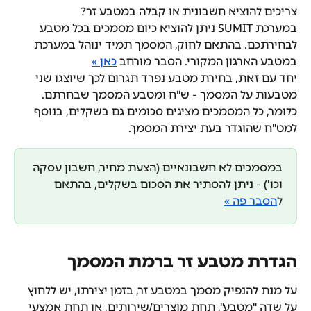
צריכים להוציא חשבונית או קבלה במטבע זר?
במערכת SUMIT ניתן להוציא כיום מסמכים בכל מטבע 
לבחירתכם. בהתאם לחוק, המסמך תמיד ינוהל במערכת 
במטבע הארגון המקורי. הסבר מורחב 
כאן »
יחד עם זאת, בחירת מטבע נפרד תגרום לכך שיוצגו שני 
מטבעות על המסמך - ש"ח ומטבע המסמך שבחרתם. 
כלומר, כל המסמכים מציגים סכומים גם בשקלים, בנוסף 
למט"ח שהוגדר בעת יצירת המסמך. 
במסמכים לא חשבונאיים (הצעת מחיר, חשבון עסקה 
וכו') - ניתן להסתיר את הסכום בשקלים, בהתאם 
ל
הסבר פה »
הגדרת מטבע זר ברמת המסמך
על מנת להנפיק מסמך במטבע זר, בזמן יצירתו, יש ללחוץ 
על שדה "מטבע", תחת מוצרים/שירותים, או תחת אמצעי 