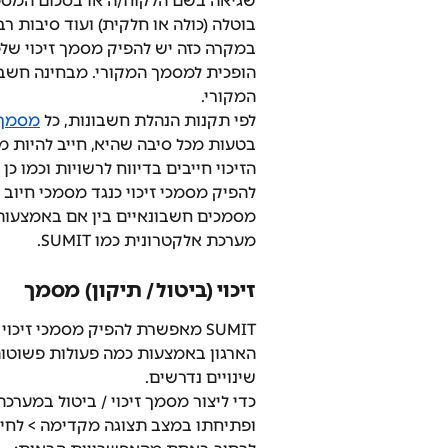
שגיאה בשם הלקוח/ה או בסכום המסמ
בוטלה (כולה או חלקית) ועוד סיבות רבו
במקרה כזה יש להפיק מסמך זיכוי ש
הופכית למסמך המקורי. מבחינה חשבו
המקורי.
לפי תקנות הנהלת חשבונות, כל 
מסמך 
בטעות מכל סיבה שהיא, חייב להיות מ
הזיכוי חייבים בדיווח לרשויות וכמו כ
להפיק מסמכי זיכוי כנגד מסמכי חיוב ש
מסמכים חשבונאיים בין אם באמצעות פ
מערכת אלקטרונית כמו SUMIT.
זיכוי (ביטול / תיקון) מסמך
SUMIT מאפשרת להפיק מסמכי זיכ
הארגון באמצעות כמה פעולות פשוטו
שינויים נדרשים.
כדי ליצור מסמך זיכוי / ביטול במערכת
ופתיחתו במצב תצוגה מקדימה > לחיצה 