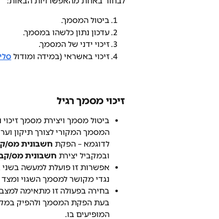
לבחור באחת מהאפשרויות הבאות:
ביטול המסמך.
עדכון נתון כלשהו במסמך.
זיכוי ידני של המסמך.
זיכוי באשראי (במידה ומודול 
סלי
זיכוי מסמך רגיל
ביטול מסמך ויצירת מסמך זיכוי נ
המסמך המקורי לצורך תיקון וער
לדוגמא – הפקת 
חשבונית מס/קבל
ובמקביל יצירת 
חשבונית מס/קב
אפשרות זו פועלת למעשה בשני או
נגדי מקושר למסמך השגוי ומצד ש
בחירה בפעולה זו מתאימה למצב 
בעת הפקת המסמך ולהפיק במקב
המופיעים בו.