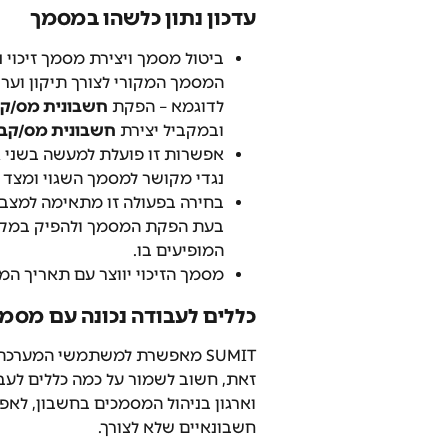
עדכון נתון כלשהו במסמך
ביטול מסמך ויצירת מסמך זיכוי נ
המסמך המקורי לצורך תיקון וער
לדוגמא – הפקת 
חשבונית מס/קבל
ובמקביל יצירת 
חשבונית מס/קב
אפשרות זו פועלת למעשה בשני או
נגדי מקושר למסמך השגוי ומצד ש
בחירה בפעולה זו מתאימה למצב 
בעת הפקת המסמך ולהפיק במקב
המופיעים בו.
מסמך הזיכוי יווצר עם תאריך המ
כללים לעבודה נכונה עם מסמכי
SUMIT מאפשרת למשתמשי המערכת
זאת, חשוב לשמור על כמה כללים לעבו
וארגון בניהול המסמכים בחשבון, לאפש
חשבונאיים שלא לצורך.