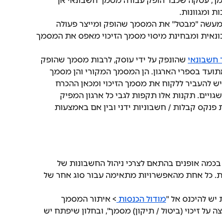
ך, עסקה שכבר הופק עבורה מסמך חשבונאי אך 
ת ומגוונות.
למעשה "מבטל" את המסמך שהופק ומייצר פעולה 
נאית ומבחינת מיסוי מסמך הזיכוי מאפס את המסמך 
חשבונאי
 שהונפק על ידי עוסק, לרבות מסמך שהופק 
תועד בספרי הארגון. הן המסמך המקורי והן מסמך 
ן יש להעביר ללקוח את מסמך הזיכוי ומכאן ההכרח 
גויים. תקנות אלו תקפות לגבי כל ארגון המפיק 
נקס קבלות / חשבוניות ידני ובין אם באמצעות 
וי בכמה אופנים בהתאם לצרכי ניהול החשבונות של 
ת. כל אחת מהאפשרויות מתאימה עבור סוג אחר של 
 יש להיכנס אל "
מודול הכנסות 
> איתור המסמך 
על זיכוי (ביטול / תיקון) מסמך", ובחלון שיפתח יש 