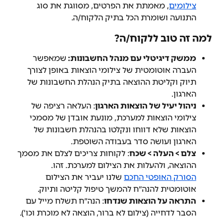
צילומים
, מאמתת את הפרטים, מסווגת את סוג 
התנועה ושומרת הכל בתיק הלקוח/ה.
למה זה טוב ללקוח/ה?
ממשק דיגיטלי עם מנהל החשבונות: 
שמאפשר 
העברה אוטומטית של צילומי הוצאות באופן לצורך 
תיוק וקליטת ההוצאה בתיק הנהלת החשבונות של 
הארגון.
ניהול יעיל של הוצאות הארגון
: העלאה רציפה של 
צילומי הוצאות למערכת, מונעת אובדן של מסמכי 
הוצאות שלא דווחו ונקלטו בהנהלת חשבונות של 
הארגון ועושה סדר בעבודה השוטפת.
צלם > העלה > שכח
: לקוחות צריכים לצלם את מסמך 
ההוצאה, ולהעלות את הצילום למערכת. זהו.
הסורק האופטי החכם
 שלנו יעביר את הצילום 
אוטומטית להנה״ח להמשך טיפול קליטה ותיוק.
התראה על הוצאות שנדחו
: הנה״ח תשלח מייל עם 
הסבר לדחייה (צילום לא ברור, הוצאה לא מוכרת וכו').