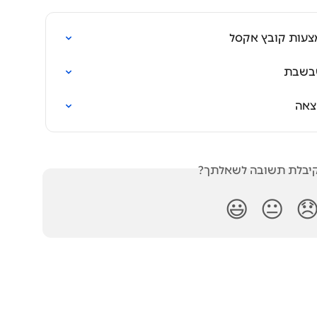
יבוא/הפקת מסמכ
הסבר 
בעי
האם קיבלת תשובה לש
😃
😐
