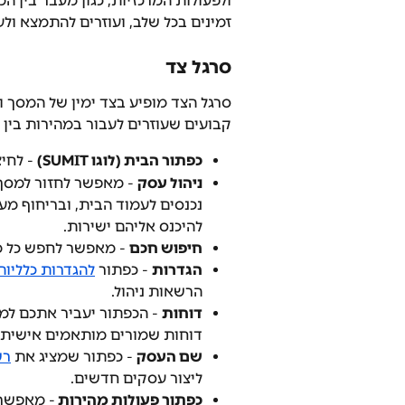
ולפעולות המרכזיות, כגון מעבר בין המ
זמינים בכל שלב, ועוזרים להתמצא ול
סרגל צד
סרגל הצד מופיע בצד ימין של המסך ונ
קבועים שעוזרים לעבור במהירות בין 
כפתור הבית (לוגו SUMIT)
 - לחי
ניהול עסק
 - מאפשר לחזור למסך
נכנסים לעמוד הבית, ובריחוף מע
להיכנס אליהם ישירות.
חיפוש חכם
 - מאפשר לחפש כל מ
הגדרות
 - כפתור 
להגדרות כלליות
הרשאות ניהול.
דוחות
 - הכפתור יעביר אתכם למ
דוחות שמורים מותאמים אישית.
שם העסק
 - כפתור שמציג את 
רש
ליצור עסקים חדשים.
כפתור פעולות מהירות 
- מאפשר 