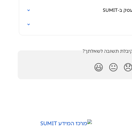
הוספת 
האם קיבלת תשובה לש
😃
😐
