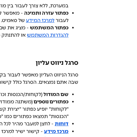
במערכת, ללא צורך לעבור בין מוד
כפתור עזרה ותמיכה
 - מאפשר לפ
לעבור 
למרכז המידע
 של סאמיט.
כפתור המשתמש
 - מציג את ש
להגדרות המשתמש
 או להתנתק 
סרגל ניווט עליון
סרגל הניווט העליון מאפשר לעבור בקל
שבה אתם נמצאים. הסרגל כולל קישורי
שם המודול 
(לקוחות/הכנסות וכו
כפתורים נוספים 
(משתנה ממודול ל
"לקוחות" יופיע כפתור "יצירת קש
"הכנסות" תמצאו כפתורים כמו "מס
דוחות
 - לחצן למעבר מהיר לכל ה
מרכז מידע
 - קישור ישיר למרכז