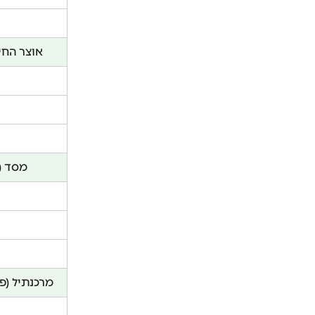
אוצר החיי
מסד (
מרכנתיל (פר