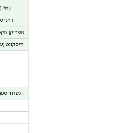
כאל (
דיינרס 
אמריקן אקס
דיסקונט (עס
מזרחי טפח