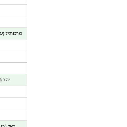
מרכנתיל (עס
יהב (
כאל (בנ