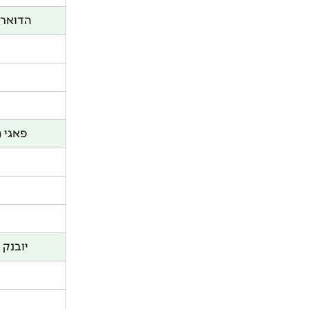
הדואר 
פאגי (
יובנק 