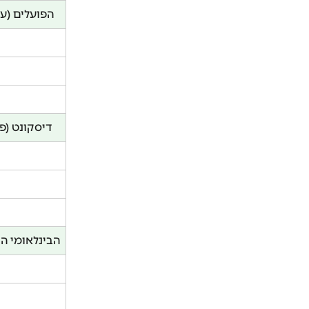
הפועלים (עס
דיסקונט (פר
הבינלאומי הר