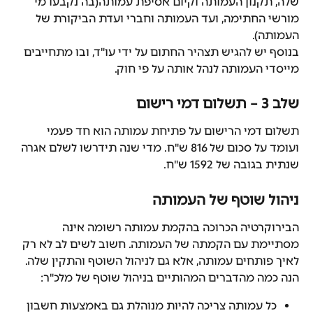
שלה, תקנון העמותה וקיום אסיפת עמותה(בה נקבעו מי 
מורשי החתימה, ועד העמותה וחברי ועדת הביקורת של 
העמותה).
בנוסף יש להגיש תצהיר החתום על ידי עו"ד, ובו מתחייבים 
מייסדי העמותה לנהל אותה על פי חוק.
שלב 3 – תשלום דמי רישום
תשלום דמי הרישום על פתיחת עמותה הוא חד פעמי 
ועומד על סכום של 816 ש"ח. מדי שנה תידרשו לשלם אגרה 
שנתית בגובה של 1592 ש"ח.
ניהול שוטף של העמותה
הבירוקרטיה הכרוכה בהקמת עמותה רשומה אינה 
מסתיימת עם הקמתה של העמותה. חשוב לשים לב לא רק 
לאיך פותחים עמותה, אלא גם לניהול השוטף והתקין שלה. 
הנה כמה מהדברים המהותיים בניהול שוטף של מלכ"ר:
כל עמותה צריכה להיות מנוהלת גם באמצעות חשבון 