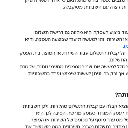
 מצבים נעשה בה שימוש, האם כל אחד רשאי להפיק 
רות קצרה עם חשבונית מס/קבלה.
ד ביצוע העסקה. היא מהווה גם דרישת תשלום 
 השירות. זהו למעשה תיעוד שבוצעה העסקה, והיא 
)
.
 על קבלת התשלום עבור השירות או המוצר. בית העסק 
 התשלום.
כולל למעשה את שני המסמכים מטעמי נוחות, על מנת 
אך ורק בה, וניתן לעשות שימוש נפרד בחשבוניות 
תה?  
ציא קבלה עם קבלת התשלום מהלקוח, ולכן חשבונית 
די עסק המוגדר כעוסק מורשה. הסיבה לכך היא 
 מס ערך מוסף על סכומם של השירות או המוצר 
ו מחויב בתשלום מע"מ. חשבונית המס משמשת את 