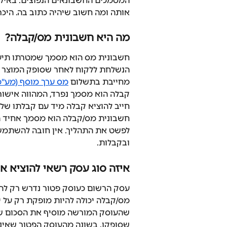
המסמכים החשבונאים הנפוצים. באילו
אותה ומה חשוב שיהיה כתוב בה. היכ
מה היא חשבונית מס/קבלה?
חשבונית מס הוא מסמך שמטרתו תיעו
הנשלחת ללקוח לאחר שסופק המוצר או
מחייבת בתשלום 
מס ערך מוסף (מע"מ
קבלה הוא מסמך נפרד, המהווה אישור
חייב להוציא קבלה מיד עם קבלתו של
חשבונית מס/קבלה הוא מסמך אחיד ה
לפשט את התהליך. אין חובה להשתמש 
ובקבלות. 
איזה סוג עסק רשאי להוציא או
עסק הרשום כעוסק פטור נדרש רק להו
מס/קבלה יכולה להיות מופקת רק על י
שהעוסק המורשה מוסיף את הסכום של
שסופקו, בשונה מהעוסק הפטור שאינ