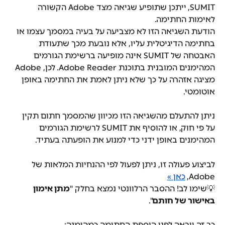
SUMIT, ייתכן שתופיע שגיאה מצד Adobe הקשורה 
לאימות החתימה.
הודעת השגיאה הזו לא מצביעה על בעיה במסמך עצמו או 
בחתימה הדיגיטלית עליו, אלא נובעת מכך שתעודת 
האבטחה של SUMIT אינה מופיעה ברשימת הגורמים 
המהימנים המובנית בתוכנת Adobe Reader. לכן, Adobe 
מציגה אזהרה על כך שלא ניתן לאמת את החתימה באופן 
אוטומטי.
ניתן להתעלם מהשגיאה הזו מכיוון שהמסמך חתום תקין 
על פי חוק, או להוסיף את SUMIT לרשימת הגורמים 
המהימנים באופן ידני כדי למנוע את הופעתה בעתיד.
לביצוע פעולה זו, ניתן לפעול לפי ההנחיות המלאות של 
Adobe, 
כאן »
💡שימו לב! ההסבר הרלוונטי נמצא בחלק "
מתן אימון 
באישור של חותם
".
כך זה ייראה לפני הוספת החתימה כמהימנה: