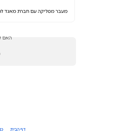
לסליקה עם חברת אשראי ולהיפך
אלתך?

כת
דף הבית