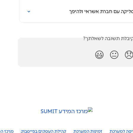
מעבר מסליקה עם חברת מאגד 
האם קיבלת תשובה לש
😃
😐

מייצגים
קהילת העסקים בפייסבוק
זמינות המערכת
כניסה למער