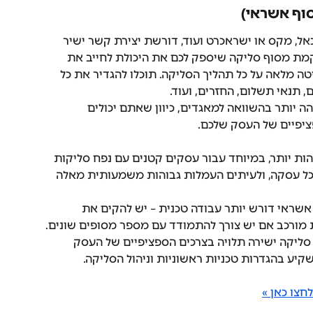
וף אשראי)
ל, מקס או ישראכרט ועוד, דורשת יצירת קשר ישיר 
 מסוף סליקה שיספק לכם את היכולת לחייב את 
טה מלאה על כל תהליך הסליקה. תוכלו להגדיר את כל 
, תנאי תשלום, החזרים, ועוד.
 יותר בהשוואה למאגדים, כיוון שאתם יכולים 
יפיים של העסק שלכם.
הות יותר, במיוחד עבור עסקים קטנים עם נפח סליקות 
כל עסקה, ולעיתים העמלות גבוהות משמעותית מאלה 
 אשראי דורש יותר עבודה טכנית – יש להקים את 
ת מורכב אם יש צורך להתמודד עם מספר מסופים שונים.
ל דבר, הבחירה בין UPAY לבין סליקה ישירה תלויה בצרכים הספציפיים של העסק 
קיע בהגדרות טכניות ראשוניות וניהול הסליקה.
צו כאן »