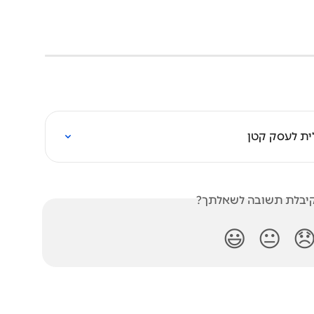
הפקת קבלה י
האם קיבלת תשובה לש
😃
😐
