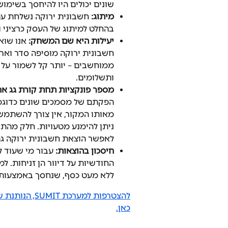
שונים יכולים היו להיחסך בשימוש
מיתוג: 
חשבונית ירוקה נשלחת עם 
בהחלט למיתוג של העסק כרציני 
יעילות היא שם המשחק: 
אנו שוא
חשבונית ירוקה מוסיפה סדר וארגו
ממוחשבים – יותר קל לשמור על ה
ותשלומים.
מספר פונקציות תחת קורת גג אח
הפקתם של מסמכים שונים כדוגמת
מאותו המקור, אין צורך להשתמש
ניתן להימנע מטעויות. חלק מהתו
לאפשר הוצאת חשבונית ירוקה ג
חיסכון בהוצאות: 
עבור מי שעוד ל
החודשיות על דיוור הן זניחות. ל
ללא מעט כסף, שנחסך באמצעות ש
כאן.