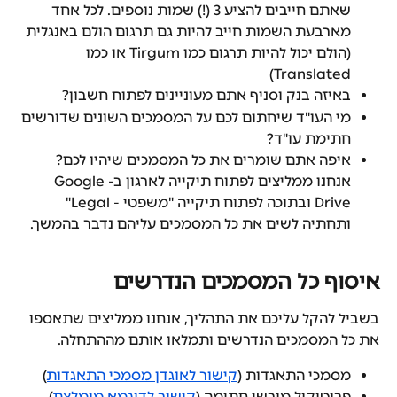
שאתם חייבים להציע 3 (!) שמות נוספים. לכל אחד 
מארבעת השמות חייב להיות גם תרגום הולם באנגלית 
(הולם יכול להיות תרגום כמו Tirgum או כמו 
Translated)
באיזה בנק וסניף אתם מעוניינים לפתוח חשבון?
מי העו"ד שיחתום לכם על המסמכים השונים שדורשים 
חתימת עו"ד?
איפה אתם שומרים את כל המסמכים שיהיו לכם? 
אנחנו ממליצים לפתוח תיקייה לארגון ב-Google 
Drive ובתוכה לפתוח תיקייה "משפטי - Legal" 
ותחתיה לשים את כל המסמכים עליהם נדבר בהמשך.
איסוף כל המסמכים הנדרשים
בשביל להקל עליכם את התהליך, אנחנו ממליצים שתאספו 
את כל המסמכים הנדרשים ותמלאו אותם מההתחלה.
מסמכי התאגדות (
קישור לאוגדן מסמכי התאגדות
)
פרוטוקול מורשי חתימה (
קישור לדוגמא מומלצת
)