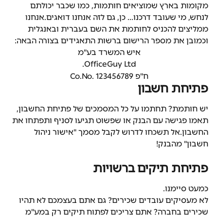
מקומות בארץ שמוציאים חותמות, כמו שכבר יכולתם 
לנחש, מי שעובד דרכנו... כן, גם לזה אנחנו דואגים.אנחנו 
ממליצים להכניס לחותמת את השם בעברית ובאנגלית 
וכמובן את מספר הרישום ברשות התאגידים בצורה הבאה:
איש המשרד בע"מ
OfficeGuy Ltd.
ח"פ Co.No. 123456789
פתיחת חשבון
יש חותמת? תחתמו על כל המסמכים של פתיחת החשבון, 
תאמו פגישה עם הבנק או שפשוט תגיעו לסניף ותפתחו את 
החשבון.אל תשכחו לדרוש לקבל מסמך "אישור ניהול 
חשבון" מהבנק!
פתיחת תיקים ברשויות
כמעט סיימנו.
לא מעסיקים עובדים שכירים? גם אתם בעצמכם לא תהיו 
שכירים בחברה? אתם צריכים לפתוח תיקים רק במע"מ 