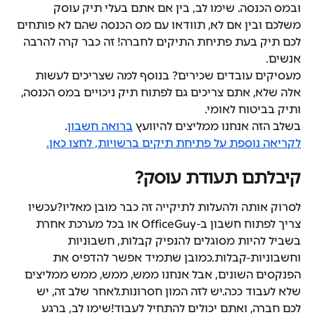
ובמס הכנסה. שימו לב, בין אם אתם בעלי תיק עוסק 
משלכם ובין אם לא, תוודאו עם מס הכנסה שהם לא פותחים 
לכם תיק בעת פתיחת התיקים לחברה! זה כבר קרה להרבה 
אנשים.
מעסיקים עובדים שכירים? בנוסף למה שצריכים לעשות 
אלה שלא, אתם צריכים גם לפתוח תיק ניכויים במס הכנסה, 
ותיק בביטוח לאומי.
בשלב הזה אנחנו ממליצים להיוועץ 
ברואה חשבון
.
לקריאה נוספת על פתיחת תיקים ברשויות, לחצו כאן.
קיבלתם תעודת עוסק?
לסרוק אותה ולהעלות לתיקייה זה כבר מובן מאליו?עכשיו 
צריך לפתוח חשבון ב-OfficeGuy או בכל מערכת אחרת 
בשביל להיות מסוגלים להנפיק קבלות, חשבוניות 
וחשבוניות-קבלות.כמובן שתמיד אפשר להדפיס את 
הפנקסים השונים, אבל אנחנו ממש, ממש, ממש ממליצים 
שלא לעבוד ככה.יש לזה המון חסרונות.לאחר שלב זה, יש 
לכם חברה, ואתם יכולים להתחיל לעבוד!שימו לב, ברגע 