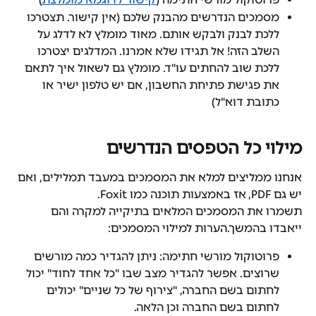
מסמכים הנדרשים מהבנק שלכם (אין קישור. תצטרכו 
ללכת לבנק ולבקש אותם. מאוד מומלץ לא לדלג על 
השלב הזה! אל תגידו שלא אמרנו. המדלגים יצטרכו 
ללכת שוב להחתים עו"ד. מומלץ גם לשאול איך לתאם 
את פגישת פתיחת החשבון, אם יש טלפון ישיר או 
כתובת דוא"ל)
מילוי כל הטפסים הנדרשים
אנחנו ממליצים למלא את המסמכים במעבד תמלילים, ואם 
יש גם PDF, אז באמצעות תוכנה כמו Foxit.
תשמרו את המסמכים המלאים בתיקייה למקרה והם 
ייאבדו בהמשך.הערות למילוי המסמכים:
פרוטוקול מורשי חתימה: ניתן להגדיר כמה מורשים 
שרוצים. אפשר להגדיר מצב שבו "כל אחד לחוד" יכול 
לחתום בשם החברה, "צירוף של כל שניים" יכולים 
לחתום בשם החברה וכן הלאה.