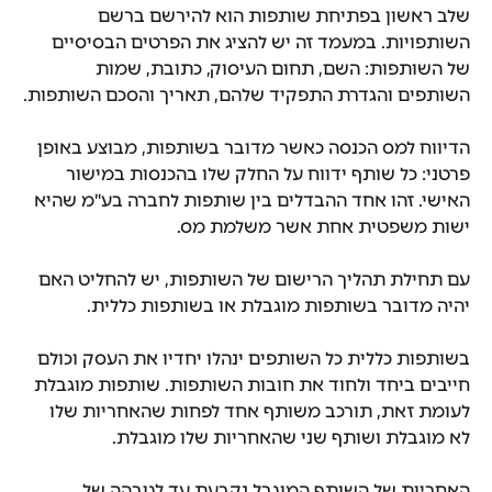
שלב ראשון בפתיחת שותפות הוא להירשם ברשם 
השותפויות. במעמד זה יש להציג את הפרטים הבסיסיים 
של השותפות: השם, תחום העיסוק, כתובת, שמות 
השותפים והגדרת התפקיד שלהם, תאריך והסכם השותפות.
הדיווח למס הכנסה כאשר מדובר בשותפות, מבוצע באופן 
פרטני: כל שותף ידווח על החלק שלו בהכנסות במישור 
האישי. זהו אחד ההבדלים בין שותפות לחברה בע"מ שהיא 
ישות משפטית אחת אשר משלמת מס.
עם תחילת תהליך הרישום של השותפות, יש להחליט האם 
יהיה מדובר בשותפות מוגבלת או בשותפות כללית.
בשותפות כללית כל השותפים ינהלו יחדיו את העסק וכולם 
חייבים ביחד ולחוד את חובות השותפות. שותפות מוגבלת 
לעומת זאת, תורכב משותף אחד לפחות שהאחריות שלו 
לא מוגבלת ושותף שני שהאחריות שלו מוגבלת.
האחריות של השותף המוגבל נקבעת עד לגובהה של 