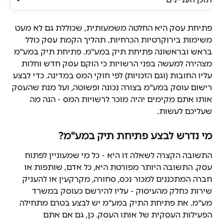
פתיחת עסק היא החלטה משמעותית, שכוללת גם לא מעט 
משימות בירוקרטיות הכרחיות. תהליך הקמת עסק כולל 
בראש ובראשונה פתיחת תיק במע"מ. פתיחת תיק במע"מ 
מצהירה למעשה בפני הרשויות כי הוקם עסק חדש וחלות 
עליו החובות (וגם הזכויות) לפי חוקי המס במדינה. כדי לבצע 
רישום עוסק במע"מ בצורה נכונה ופשוטה, ועל מנת שהעסק 
אותו אתם מקימים יהיה מוכר לרשויות המס - הנה מה 
שעליכם לעשות.
מי נדרש לבצע פתיחת תיק במע"מ?
התשובה הקצרה לשאלה זו היא - כל מי שמעוניין לפתוח 
עסק. התשובה היותר מפורטת היא, כל אדם, שותפות או 
חברה המתכננים למכור נכס, סחורה, מקרקעין או להעניק 
שירות כחלק מהעיסוק - עליו להירשם כעוסק במשרד 
מע"מ. את פתיחת התיק במע"מ יש לבצע בטרם מתחילה 
הפעילות העסקית של אותו העסק. כן, גם אם אתם 