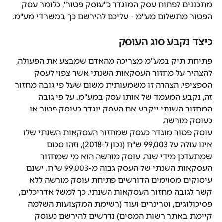
מתכננים לפתוח עסק המוגדר כ"עוסק פטור", כלומר עסק 
הפטור מתשלום מע"מ - עליכם להירשם כך במשרדי מע"מ.
כיצד נקבע סוג העוסק
פתיחת תיק במע"מ מצריכה מהאדם שמבצע את הפעולה, 
להצהיר על מחזור העסקאות השנתי אשר צפוי לעסק 
הספציפי. הצהרה זו משמעותית משום שעל פי גובה מחזור 
זה, נקבע המעמד של אותו עסק במע"מ. על פי גובה 
המחזור השנתי ייקבע אם העסק יוגדר כעוסק פטור או 
כעוסק מורשה.
עוסק פטור מוגדר כעסק שמחזור העסקאות השנתי שלו 
אינו עולה על 99,003 ש"ח (נכון ל-2018), וזהו סכום 
שמתעדכן מידי שנה. עוסק מורשה הוא מי שמחזור 
העסקאות השנתי של העסק גבוה מ-99,003 ש"ח. ישנם 
עיסוקים מסוימים הדורשים פתיחת עוסק מורשה ללא 
קשר לגובה מחזור העסקאות השנתי. כך למשל אדריכלים, 
פסיכולוגים, וטרינרים ועוד (רשימת המקצועות השלמה 
קיימת באתר רשות המסים) נדרשים להירשם כעוסק 