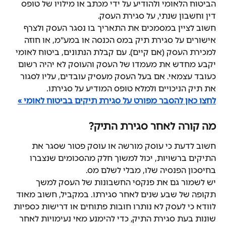
הביטוח הלאומי ולהודיע על ידי מכתב או מילויו של טופס 
דין וחשבון שנתי, על סגירת העסק.
חשוב לציין במסמכים את התאריך בו נסגר העסק ולצרף 
אישורים על סגירת תיק במס הכנסה או במע"מ, או חוזה 
למכירת העסק (אם קיים). עם קבלת הנתונים, ביטוח לאומי 
יקבע מחדש את מעמדו של העסק והעוסק לא יהיה רשום 
כעובד עצמאי. אם בעל העסק מעסיק עובדים, עליו לסגור 
את תיק הניכויים ולמלא טופס המודיע על סגירתו.
לחצו כאן להסבר מפורט על סגירת תיקים בביטוח לאומי »
מה קורה לאחר סגירת התיק?
חשוב לדעת כי עוסק מורשה או עוסק פטור שסגר את 
התיקים ברשויות, יכול למשוך חלק מהסכומים שנצברו 
בחיסכון הפנסיה שלו, מבלי לשלם מס.
יש לשמור גם את פנקסי החשבונות של העסק למשך 
תקופה של שבע שנים לאחר סגירתו. במקביל, חשוב מאוד 
לוודא כי לעסק לא נותרו חובות פתוחים או דרישות כספיות 
שונות בעת סגירת התיק, כדי להימנע מאי נעימויות לאחר 