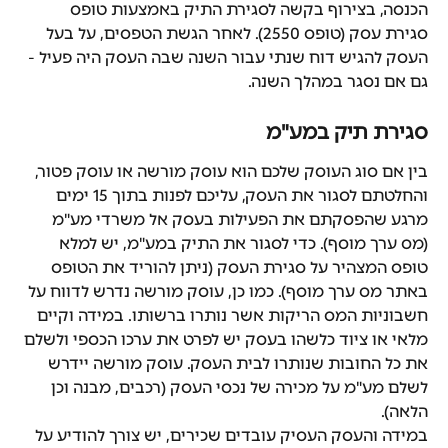
הכנסה, בצירוף בקשה לסגירת התיק באמצעות טופס 
סגירת עסק (טופס 2550). לאחר הגשת הטפסים, על בעל 
העסק להגיש דוח שנתי עבור השנה שבה העסק היה פעיל - 
גם אם נסגר במהלך השנה.
סגירת תיק במע"מ
בין אם סוג העוסק שלכם הוא עוסק מורשה או עוסק פטור, 
והחלטתם לסגור את העסק, עליכם לפנות בתוך 15 ימים 
מרגע שהפסקתם את הפעילות בעסק אל משרדי מע"מ 
(מס ערך מוסף). כדי לסגור את התיק במע"מ, יש למלא 
טופס המצהיר על סגירת העסק (ניתן להוריד את הטופס 
באתר מס ערך מוסף). כמו כן, עוסק מורשה נדרש לדווח על 
חשבוניות המס הריקות אשר נותרו ברשותו. במידה וקיים 
מלאי או ציוד כלשהו בעסק יש לפרט את ערכו הכספי ולשלם 
את כל החובות שנותרו לבית העסק. עוסק מורשה יידרש 
לשלם מע"מ על מכירה של נכסי העסק (רכבים, מבנה וכן 
הלאה).
במידה והעסק העסיק עובדים שכירים, יש צורך להודיע על 